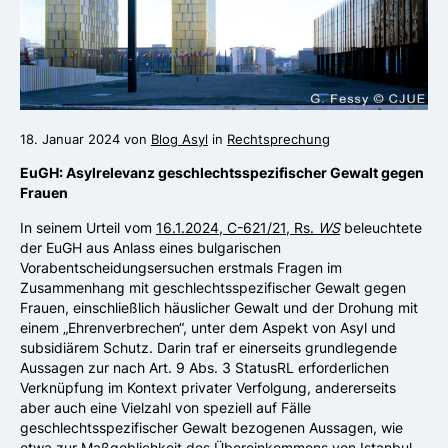
18. Januar 2024 von
Blog Asyl
in
Rechtsprechung
EuGH: Asylrelevanz geschlechtsspezifischer Gewalt gegen
Frauen
In seinem Urteil vom
16.1.2024, C-621/21, Rs.
WS
beleuchtete
der EuGH aus Anlass eines bulgarischen
Vorabentscheidungsersuchen erstmals Fragen im
Zusammenhang mit geschlechtsspezifischer Gewalt gegen
Frauen, einschließlich häuslicher Gewalt und der Drohung mit
einem „Ehrenverbrechen“, unter dem Aspekt von Asyl und
subsidiärem Schutz. Darin traf er einerseits grundlegende
Aussagen zur nach Art. 9 Abs. 3 StatusRL erforderlichen
Verknüpfung im Kontext privater Verfolgung, andererseits
aber auch eine Vielzahl von speziell auf Fälle
geschlechtsspezifischer Gewalt bezogenen Aussagen, wie
etwa zur Maßgeblichkeit des Übereinkommens von Istanbul