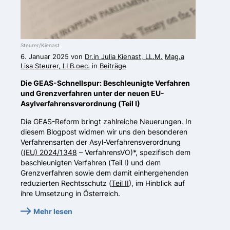
Steurer/Kienast
6. Januar 2025 von
Dr.in Julia Kienast, LL.M.
Mag.a
Lisa Steurer, LLB.oec.
in
Beiträge
Die GEAS-Schnellspur: Beschleunigte Verfahren
und Grenzverfahren unter der neuen EU-
Asylverfahrensverordnung (Teil I)
Die GEAS-Reform bringt zahlreiche Neuerungen. In
diesem Blogpost widmen wir uns den besonderen
Verfahrensarten der Asyl-Verfahrensverordnung
(
(EU) 2024/1348
– VerfahrensVO)*, spezifisch dem
beschleunigten Verfahren (Teil I) und dem
Grenzverfahren sowie dem damit einhergehenden
reduzierten Rechtsschutz (
Teil II
), im Hinblick auf
ihre Umsetzung in Österreich.
Mehr lesen