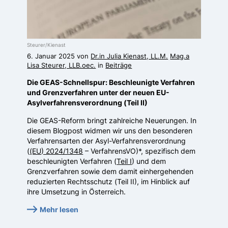
Steurer/Kienast
6. Januar 2025 von
Dr.in Julia Kienast, LL.M.
Mag.a
Lisa Steurer, LLB.oec.
in
Beiträge
Die GEAS-Schnellspur: Beschleunigte Verfahren
und Grenzverfahren unter der neuen EU-
Asylverfahrensverordnung (Teil II)
Die GEAS-Reform bringt zahlreiche Neuerungen. In
diesem Blogpost widmen wir uns den besonderen
Verfahrensarten der Asyl-Verfahrensverordnung
(
(EU) 2024/1348
– VerfahrensVO)*, spezifisch dem
beschleunigten Verfahren (
Teil I
) und dem
Grenzverfahren sowie dem damit einhergehenden
reduzierten Rechtsschutz (Teil II), im Hinblick auf
ihre Umsetzung in Österreich.
Mehr lesen