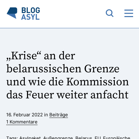
„Krise“ an der
belarussischen Grenze
und wie die Kommission
das Feuer weiter anfacht
16. Februar 2022 in
Beiträge
1 Kommentare
Tags:
Asylpaket
,
Außengrenze
,
Belarus
,
EU
,
Europäische