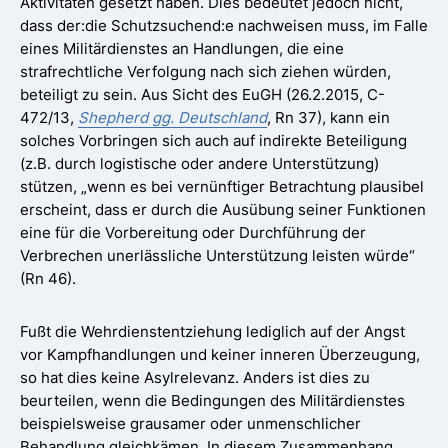
Aktivitäten gesetzt haben. Dies bedeutet jedoch nicht,
dass der:die Schutzsuchend:e nachweisen muss, im Falle
eines Militärdienstes an Handlungen, die eine
strafrechtliche Verfolgung nach sich ziehen würden,
beteiligt zu sein. Aus Sicht des EuGH (26.2.2015, C-
472/13,
Shepherd gg. Deutschland
, Rn 37), kann ein
solches Vorbringen sich auch auf indirekte Beteiligung
(z.B. durch logistische oder andere Unterstützung)
stützen, „wenn es bei vernünftiger Betrachtung plausibel
erscheint, dass er durch die Ausübung seiner Funktionen
eine für die Vorbereitung oder Durchführung der
Verbrechen unerlässliche Unterstützung leisten würde“
(Rn 46).
Fußt die Wehrdienstentziehung lediglich auf der Angst
vor Kampfhandlungen und keiner inneren Überzeugung,
so hat dies keine Asylrelevanz. Anders ist dies zu
beurteilen, wenn die Bedingungen des Militärdienstes
beispielsweise grausamer oder unmenschlicher
Behandlung gleichkämen. In diesem Zusammenhang