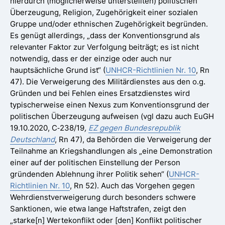
hierdurch (möglicherweise unterstellten) politischen
Überzeugung, Religion, Zugehörigkeit einer sozialen
Gruppe und/oder ethnischen Zugehörigkeit begründen.
Es genügt allerdings, „dass der Konventionsgrund als
relevanter Faktor zur Verfolgung beiträgt; es ist nicht
notwendig, dass er der einzige oder auch nur
hauptsächliche Grund ist“ (
UNHCR-Richtlinien Nr. 10
, Rn
47). Die Verweigerung des Militärdienstes aus den o.g.
Gründen und bei Fehlen eines Ersatzdienstes wird
typischerweise einen Nexus zum Konventionsgrund der
politischen Überzeugung aufweisen (vgl dazu auch EuGH
19.10.2020, C‑238/19
,
EZ gegen Bundesrepublik
Deutschland
, Rn 47), da Behörden die Verweigerung der
Teilnahme an Kriegshandlungen als „eine Demonstration
einer auf der politischen Einstellung der Person
gründenden Ablehnung ihrer Politik sehen“ (
UNHCR-
Richtlinien Nr. 10
, Rn 52). Auch das Vorgehen gegen
Wehrdienstverweigerung durch besonders schwere
Sanktionen, wie etwa lange Haftstrafen, zeigt den
„starke[n] Wertekonflikt oder [den] Konflikt politischer