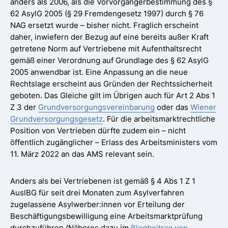
anders als 2006, als die Vorvorgängerbestimmung des §
62 AsylG 2005 (§ 29 Fremdengesetz 1997) durch § 76
NAG ersetzt wurde – bisher nicht. Fraglich erscheint
daher, inwiefern der Bezug auf eine bereits außer Kraft
getretene Norm auf Vertriebene mit Aufenthaltsrecht
gemäß einer Verordnung auf Grundlage des § 62 AsylG
2005 anwendbar ist. Eine Anpassung an die neue
Rechtslage erscheint aus Gründen der Rechtssicherheit
geboten. Das Gleiche gilt im Übrigen auch für Art 2 Abs 1
Z 3 der
Grundversorgungsvereinbarung
oder das
Wiener
Grundversorgungsgesetz
. Für die arbeitsmarktrechtliche
Position von Vertrieben dürfte zudem ein – nicht
öffentlich zugänglicher – Erlass des Arbeitsministers vom
11. März 2022 an das AMS relevant sein.
Anders als bei Vertriebenen ist gemäß § 4 Abs 1 Z 1
AuslBG für seit drei Monaten zum Asylverfahren
zugelassene Asylwerber:innen vor Erteilung der
Beschäftigungsbewilligung eine Arbeitsmarktprüfung
durchzuführen (Näheres dazu im
Blogbeitrag von